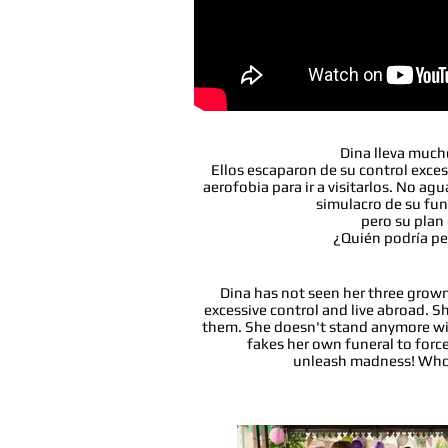
Dina lleva mucho
Ellos escaparon de su control excesi
aerofobia para ir a visitarlos. No a
simulacro de su fune
pero su plan
¿Quién podría pe
Dina has not seen her three grown
excessive control and live abroad. Sh
them. She doesn't stand anymore wi
fakes her own funeral to force
unleash madness! Who c