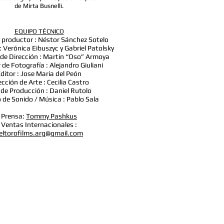
de Mirta Busnelli.
EQUIPO TÉCNICO
y productor : Néstor Sánchez Sotelo
: Verónica Eibuszyc y Gabriel Patolsky
 de Dirección : Martin “Oso” Armoya
 de Fotografía : Alejandro Giuliani
ditor : Jose Maria del Peón
ección de Arte : Cecilia Castro
 de Producción : Daniel Rutolo
 de Sonido / Música : Pablo Sala
Prensa:
Tommy Pashkus
Ventas Internacionales :
eltorofilms.arg@gmail.com