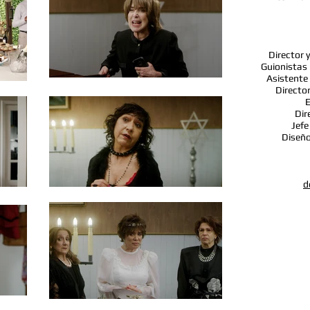
Director 
Guionistas 
Asistente
Director
E
Dir
Jefe
Diseño
d