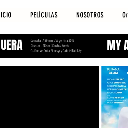
NICIO
PELÍCULAS
NOSOTROS
O
MUERA
MY 
Comedia / 89 min / Argentina 2019
Dirección: Néstor Sánchez Sotelo
Guión: Verónica Eibuszyc y Gabriel Patolsky