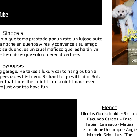
Sinopsis
rrio que toma prestado por un rato un lujoso auto
la noche en Buenos Aires, y convence a su amigo
su dueño, es un cruel mafioso que les hará vivir
stos chicos que solo quieren divertirse.
Synopsis
g garage. He takes a luxury car to hang out on a
persuades his friend Richard to go with him. But,
er that turns their night into a nightmare, even
y just want to have fun.
Elenco
N
icolas Goldschmidt -
Richar
Facundo Cardosi -
Enzo
Fabian Carrasco -
Matias
Guadalupe Docampo -
Angie
Marcelo Sein -
Luis “The