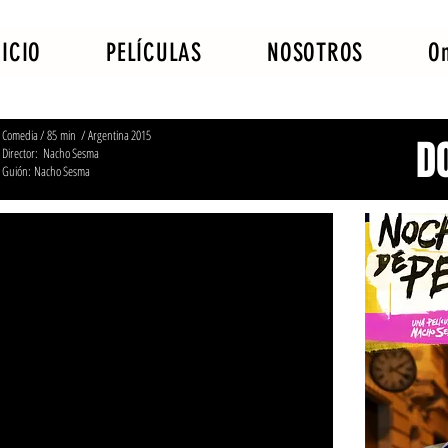
NICIO
PELÍCULAS
NOSOTROS
O
Comedia / 85 min / Argentina 2015
D
Director: Nacho Sesma
Guión:
Nacho Sesma