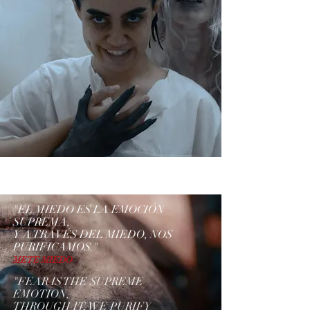
"EL MIEDO ES LA EMOCIÓN
SUPREMA,
Y A TRAVÉS DEL MIEDO, NOS
PURIFICAMOS."
METE MIEDO
"FEAR IS THE SUPREME
EMOTION,
THROUGH IT, WE PURIFY