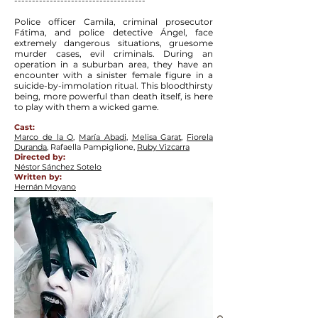
-------------------------------------
Police officer Camila, criminal prosecutor
Fátima, and police detective Ángel, face
extremely dangerous situations, gruesome
murder cases, evil criminals. During an
operation in a suburban area, they have an
encounter with a sinister female figure in a
suicide-by-immolation ritual. This bloodthirsty
being, more powerful than death itself, is here
to play with them a wicked game
.
Cast:
Marco de la O
,
María Abadi
,
Melisa Garat
,
Fiorela
Duranda
, Rafaella Pampiglione,
Ruby Vizcarra
Directed by:
Néstor Sánchez Sotelo
Written by:
Hernán Moyano