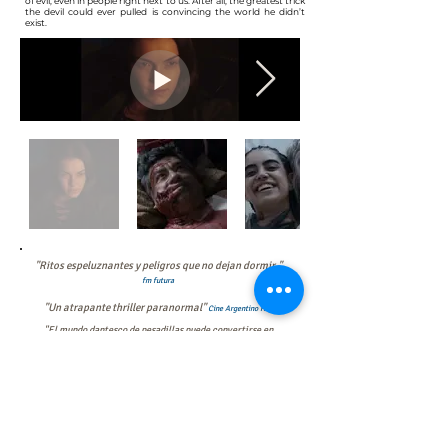
of evil, even in people right next to us. After all, the greatest trick
the devil could ever pulled is convincing the world he didn’t
exist.
"Ritos espeluznantes y peligros que no dejan dormir."
f
m futura
"Un atrapante thriller paranormal"
Cine Argentino Hoy
"El mundo dantesco de pesadillas puede convertirse en
realidad
cuando los personajes menos se lo esperan."
SCT
Medios
"Lo que comienza como un cuento detectivesco en Buenos Aires
se convierte en un juego de posesión demoniaca en esta
película de terror"
Palomita de Maiz
"Hay varios elementos interesantes del género conjugando la
trama.
Por un lado la chica poseída. Por otro lado aparece el juego de