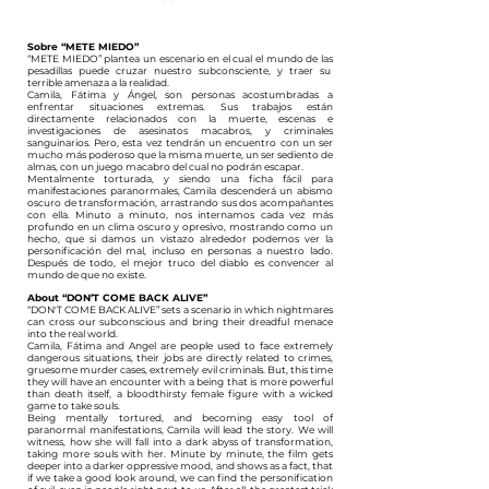
Sobre “METE MIEDO”
“METE MIEDO” plantea un escenario en el cual el mundo de las
pesadillas puede cruzar nuestro subconsciente, y traer su
terrible amenaza a la realidad.
Camila, Fátima y Ángel, son personas acostumbradas a
enfrentar situaciones extremas. Sus trabajos están
directamente relacionados con la muerte, escenas e
investigaciones de asesinatos macabros, y criminales
sanguinarios. Pero, esta vez tendrán un encuentro con un ser
mucho más poderoso que la misma muerte, un ser sediento de
almas, con un juego macabro del cual no podrán escapar.
Mentalmente torturada, y siendo una ficha fácil para
manifestaciones paranormales, Camila descenderá un abismo
oscuro de transformación, arrastrando sus dos acompañantes
con ella. Minuto a minuto, nos internamos cada vez más
profundo en un clima oscuro y opresivo, mostrando como un
hecho, que si damos un vistazo alrededor podemos ver la
personificación del mal, incluso en personas a nuestro lado.
Después de todo, el mejor truco del diablo es convencer al
mundo de que no existe.
About “DON’T COME BACK ALIVE”
“DON'T COME BACK ALIVE” sets a scenario in which nightmares
can cross our subconscious and bring their dreadful menace
into the real world.
Camila, Fátima and Angel are people used to face extremely
dangerous situations, their jobs are directly related to crimes,
gruesome murder cases, extremely evil criminals. But, this time
they will have an encounter with a being that is more powerful
than death itself, a bloodthirsty female figure with a wicked
game to take souls.
Being mentally tortured, and becoming easy tool of
paranormal manifestations, Camila will lead the story. We will
witness, how she will fall into a dark abyss of transformation,
taking more souls with her. Minute by minute, the film gets
deeper into a darker oppressive mood, and shows as a fact, that
if we take a good look around, we can find the personification