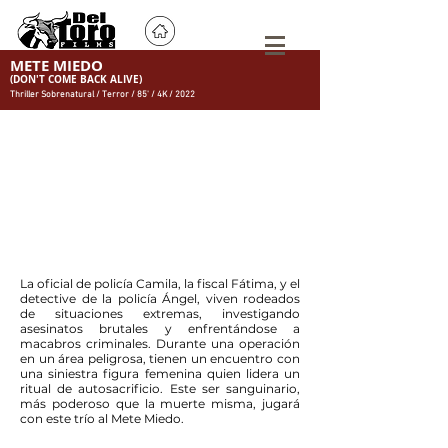
METE MIEDO
(DON'T COME BACK ALIVE)
Thriller Sobrenatural / Terror / 85' / 4K / 2022
La oficial de policía Camila, la fiscal Fátima, y el
detective de la policía Ángel, viven rodeados
de situaciones extremas, investigando
asesinatos brutales y enfrentándose a
macabros criminales. Durante una operación
en un área peligrosa, tienen un encuentro con
una siniestra figura femenina quien lidera un
ritual de autosacrificio. Este ser sanguinario,
más poderoso que la muerte misma, jugará
con este trío al Mete Miedo.