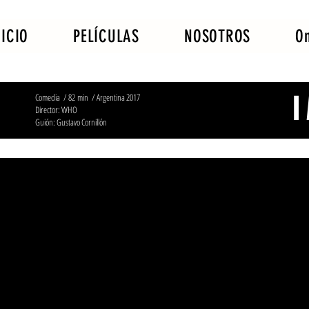
NICIO
PELÍCULAS
NOSOTROS
O
I
Comedia / 82 min / Argentina 2017
Director: WHO
Guión: Gustavo Cornillón