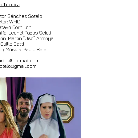
a Técnica
stor Sánchez Sotelo
ctor: WHO
stavo Cornillon
fía: Leonel Pazos Scioli
ión: Martin “Oso” Armoya
 Guille Gatti
 / Música: Pablo Sala
zarias@hotmail.com
otelo@gmail.com