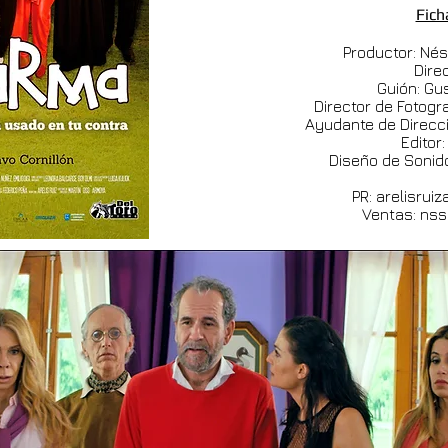
Fich
Productor: Né
Dire
Guión: Gu
Director de Fotogra
Ayudante de Direcc
Editor:
Diseño de Sonido
PR:
arelisrui
Ventas:
nss