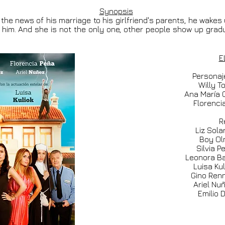
Synopsis
the news of his marriage to his girlfriend's parents, he wak
 him. And she is not the only one, other people show up gradual
E
Personaj
Willy T
Ana María 
Florenci
R
Liz Sola
Boy Ol
Silvia P
Leonora Ba
Luisa Ku
Gino Renn
Ariel Nu
Emilio D