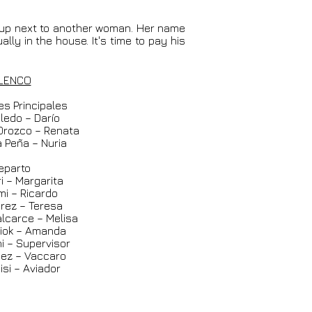
es up next to another woman. Her name
ly in the house. It's time to pay his
LENCO
es Principales
oledo – Darío
Orozco – Renata
a Peña – Nuria
eparto
ri – Margarita
mi – Ricardo
erez – Teresa
lcarce – Melisa
liok – Amanda
i – Supervisor
ñez – Vaccaro
isi – Aviador