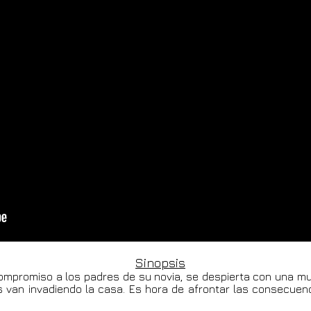
Sinopsis
compromiso a los padres de su novia, se despierta con una mu
s van invadiendo la casa. Es hora de afrontar las consecuen