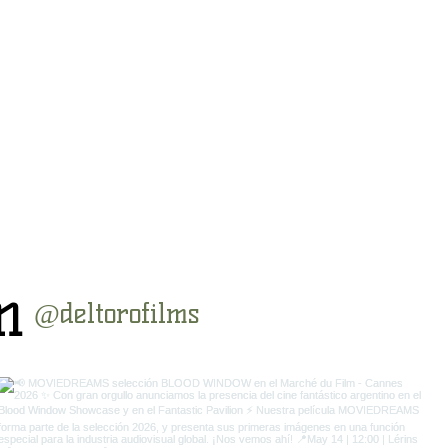
m
@deltorofilms