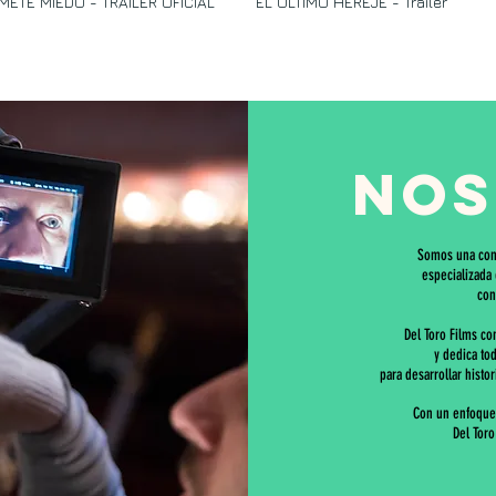
METE MIEDO - TRAILER OFICIAL
EL ULTIMO HEREJE - Trailer
nos
Somos una comp
especializada
con
Del Toro Films co
y dedica to
para desarrollar histor
Con un enfoque 
Del Toro