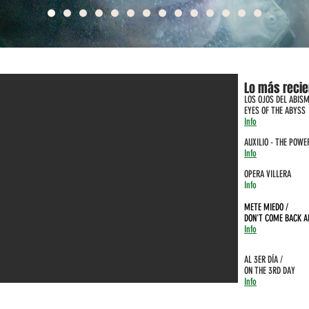
Lo más recie
LOS OJOS DEL ABISM
EYES OF THE ABYSS
Info
AUX
ILIO - THE POWE
Info
OPERA VILLERA
Info
METE MIEDO /
DON'T COME BACK A
Info
AL 3ER DÍA /
ON THE 3RD DAY
Info