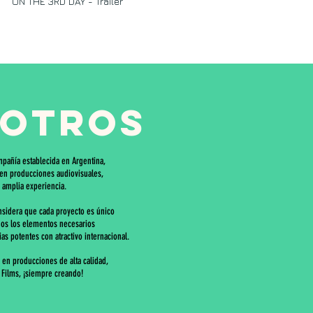
ON THE 3RD DAY - Trailer
otros
añía establecida en Argentina,
 en producciones audiovisuales,
 amplia experiencia.
nsidera q
ue cada
proyecto es único
dos los elementos necesarios
ias potentes con atractivo internacional.
en producciones de alta calidad,
 Films, ¡siempre creando!