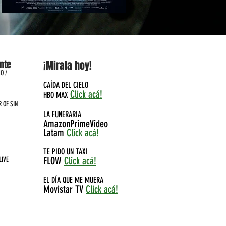
nte
¡Mirala hoy!
O /
CAÍDA DEL CIELO
Click acá!
HBO MAX
R OF SIN
LA FUNERARIA
AmazonPrimeVideo
Latam
Click acá!
TE PIDO UN TAXI
FLOW
Click acá!
LIVE
EL DÍA QUE ME MUERA
Movistar TV
Click acá!